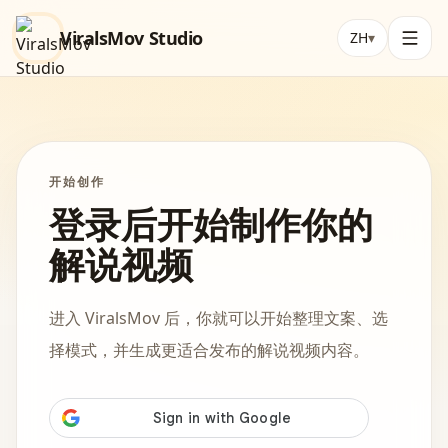
ViralsMov Studio
ZH
▾
开始创作
登录后开始制作你的
解说视频
进入 ViralsMov 后，你就可以开始整理文案、选
择模式，并生成更适合发布的解说视频内容。