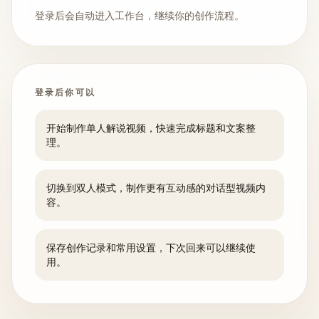
登录后会自动进入工作台，继续你的创作流程。
登录后你可以
开始制作单人解说视频，快速完成标题和文案整
理。
切换到双人模式，制作更有互动感的对话型视频内
容。
保存创作记录和常用设置，下次回来可以继续使
用。